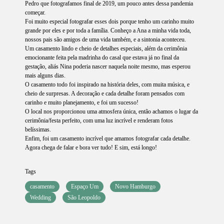
Pedro que fotografamos final de 2019, um pouco antes dessa pandemia
começar.
Foi muito especial fotografar esses dois porque tenho um carinho muito
grande por eles e por toda a família. Conheço a Ana a minha vida toda,
nossos pais são amigos de uma vida também, e a sintonia aconteceu.
Um casamento lindo e cheio de detalhes especiais, além da cerimônia
emocionante feita pela madrinha do casal que estava já no final da
gestação, aliás Nina poderia nascer naquela noite mesmo, mas esperou
mais alguns dias.
O casamento todo foi inspirado na história deles, com muita música, e
cheio de surpresas. A decoração e cada detalhe foram pensados com
carinho e muito planejamento, e foi um sucesso!
O local nos proporcionou uma atmosfera única, então achamos o lugar da
cerimônia/festa perfeito, com uma luz incrível e renderam fotos
belíssimas.
Enfim, foi um casamento incrível que amamos fotografar cada detalhe.
Agora chega de falar e bora ver tudo! E sim, está longo!
Tags
casamento
Espaço Um
Novo Hamburgo
Wedding
São Leopoldo